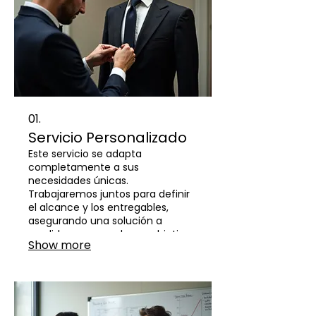
01.
Servicio Personalizado
Este servicio se adapta
completamente a sus
necesidades únicas.
Trabajaremos juntos para definir
el alcance y los entregables,
asegurando una solución a
medida que cumpla sus objetivos
Show more
específicos. Ideal para proyectos
con requisitos detallados.