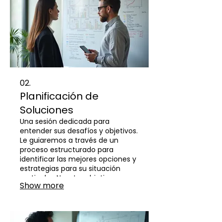
02.
Planificación de
Soluciones
Una sesión dedicada para
entender sus desafíos y objetivos.
Le guiaremos a través de un
proceso estructurado para
identificar las mejores opciones y
estrategias para su situación
particular. Nuestro objetivo es
Show more
proporcionarle un plan de acción
claro.