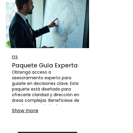
03.
Paquete Guía Experta
Obtenga acceso a
asesoramiento experto para
guiarle en decisiones clave. Este
paquete está diseñado para
ofrecerle claridad y dirección en
áreas complejas. Benefíciese de
nuestros conocimientos para
Show more
asegurar los mejores resultados.